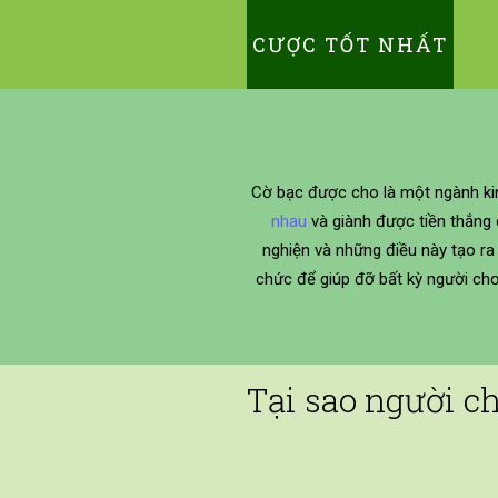
CƯỢC TỐT NHẤT
Cờ bạc được cho là một ngành kinh
nhau
và giành được tiền thắng 
nghiện và những điều này tạo ra
chức để giúp đỡ bất kỳ người chơ
Tại sao người ch