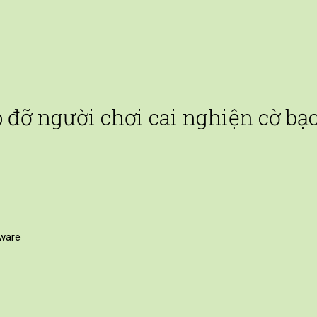
 đỡ người chơi cai nghiện cờ bạ